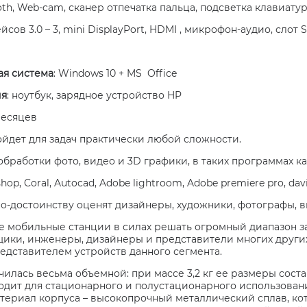
ooth, Web-cam, сканер отпечатка пальца, подсветка клавиату
ов 3.0 – 3, mini DisplayPort, HDMI , микрофон-аудио, слот S
я система
: Windows 10 + MS Office
ия
: ноутбук, зарядное устройство HP
месяцев
ойдет для задач практически любой сложности.
 обработки фото, видео и 3D графики, в таких программах ка
op, Coral, Autocad, Adobe lightroom, Adobe premiere pro, davinc
по-достоинству оценят дизайнеры, художники, фотографы,
 мобильные станции в силах решать огромный диапазон за
ики, инженеры, дизайнеры и представители многих других
едставителем устройств данного сегмента.
илась весьма объемной: при массе 3,2 кг ее размеры соста
дит для стационарного и полустационарного использования
териал корпуса – высокопрочный металлический сплав, кот