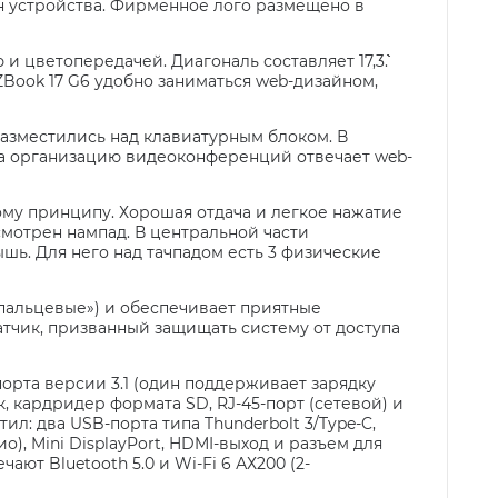
 устройства. Фирменное лого размещено в
 цветопередачей. Диагональ составляет 17,3``.
ZBook 17 G6 удобно заниматься web-дизайном,
разместились над клавиатурным блоком. В
 За организацию видеоконференций отвечает web-
му принципу. Хорошая отдача и легкое нажатие
мотрен нампад. В центральной части
ь. Для него над тачпадом есть 3 физические
опальцевые») и обеспечивает приятные
атчик, призванный защищать систему от доступа
порта версии 3.1 (один поддерживает зарядку
, кардридер формата SD, RJ-45-порт (сетевой) и
ил: два USB-порта типа Thunderbolt 3/Type-C,
, Mini DisplayPort, HDMI-выход и разъем для
т Bluetooth 5.0 и Wi-Fi 6 АХ200 (2-