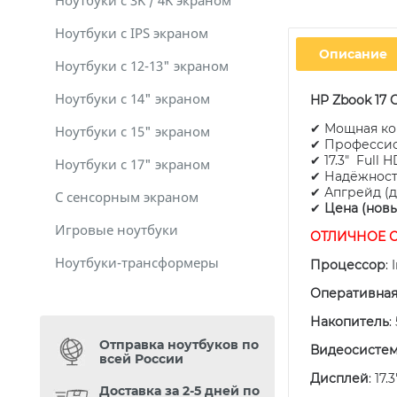
Ноутбуки с 3K / 4K экраном
Ноутбуки с IPS экраном
Описание
Ноутбуки с 12-13" экраном
Ноутбуки с 14" экраном
HP Zbook 17
✔ Мощная к
Ноутбуки с 15" экраном
✔ Профессион
✔ 17.3" Full 
Ноутбуки с 17" экраном
✔ Надёжность
✔ Апгрейд (до
С сенсорным экраном
✔
Цена (новы
Игровые ноутбуки
ОТЛИЧНОЕ 
Ноутбуки-трансформеры
Процессор
: 
Оперативная
Накопитель
:
Отправка ноутбуков по
Видеосисте
всей России
Дисплей
: 17
Доставка за 2-5 дней по