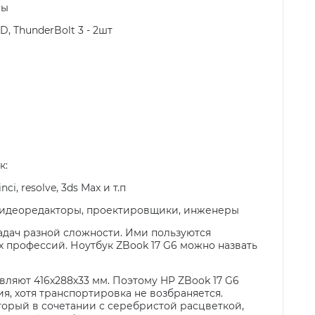
ры
D, ThunderBolt 3 - 2шт
к:
i, resolve, 3ds Max и т.п
 видеоредакторы, проектировщики, инженеры
дач разной сложности. Ими пользуются
 профессий. Ноутбук ZBook 17 G6 можно назвать
вляют 416х288х33 мм. Поэтому HP ZBook 17 G6
, хотя транспортировка не возбраняется.
орый в сочетании с серебристой расцветкой,