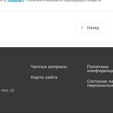
ам в
Telegram
- поможем выбрать подходящую модель
Назад
Частые вопросы
Политика
конфиденц
Карта сайта
Согласие н
персональ
 пом. 22