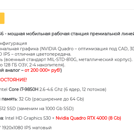
 G6 - мощная мобильная рабочая станция премиальной лин
онфигурация
альная графика (NVIDIA Quadro – оптимизация под CAD, 3D
HD IPS – отличная цветопередача.
 (военный стандарт MIL-STD-810G, металлический корпус).
 128 ГБ ОЗУ, 2-4 накопителя).
й аналог –
от 200 000+ руб!
)
СОСТОЯНИЕ!
Intel
Core i7-9850H
2.6-4.6 Ghz (6 ядер, 12 потоков)
 память
: 32 Gb (расширение до 64 Gb)
 512 SSD (заменим на 1000 Gb SSD)
ма
: Intel HD Graphics 530 +
Nvidia Quadro RTX 4000 (8 Gb)
.3" 1920x1080 IPS матовый