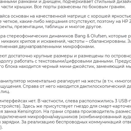
анными рамками и днищем, подчеркивает стильный дизайн
 части крышки. Все порты разнесены по боковым граням.
йса основан на качественной матрице с хорошей яркостью и
четкое, какие-либо мерцания отсутствуют, поэтому на HP 
оекты, презентации, таблицы и многое другое.
ара стереофонических динамиков Bang & Olufsen, которые 
т никаких хрипов и искажений, частоты – сбалансированы.
олненная двунаправленными микрофонами.
ют достаточно крупные размеры и размещены по островно
одолгу работать с текстовыми/цифровыми данными. Предус
го блока находится черный мини-джойстик, заменяющий мыш
анипулятор моментально реагирует на жесты (в т.ч. «мног
щущения. Справа от него находится дактилоскопический д
 лиц.
нтерфейсах нет. В частности, слева расположились 3 USB-
тройств). Здесь же присутствует гнездо для смарт-карточек
я замка Kensington. На грани справа производитель размест
одключения микрофона/наушников (комбинированный аудио)
зарядки. За реализацию беспроводных коммуникаций отвечаю
).