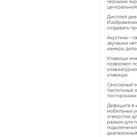
черными экр
центральной
Дисплей дева
Изображение 
создавать пр
Акустика – п
звучании не
камера, доп
Клавиши име
позволяют п
клавиатурно
клавиши.
Сенсорный м
тактильные о
посторонних
Дефицита в и
мобильных ус
отверстие дл
разъем для п
подключения 
диапазонный