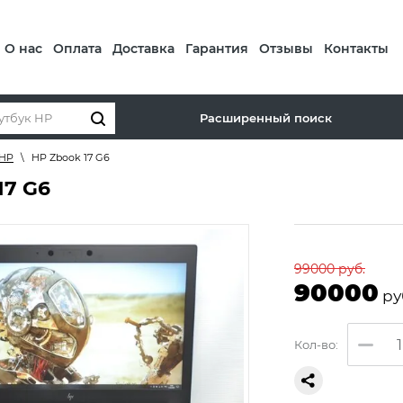
О нас
Оплата
Доставка
Гарантия
Отзывы
Контакты
Расширенный поиск
 HP
\
HP Zbook 17 G6
17 G6
99000
руб.
90000
ру
Кол-во: