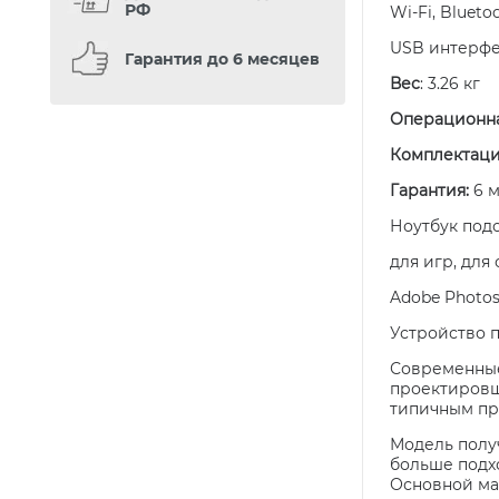
РФ
Wi-Fi, Bluet
USB интерфейс
Гарантия до 6 месяцев
Вес
: 3.26 кг
Операционна
Комплектац
Гарантия:
6 
Ноутбук под
для игр, для
Adobe Photosh
Устройство 
Современные
проектировщ
типичным пр
Модель получ
больше подхо
Основной ма