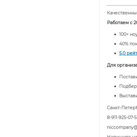
Качественны
Работаем с 2
100+ н
40% по
5,0 рей
Для организ
Постави
Подбер
Выстав
Санкт-Петербу
8-911-925-07-
niccompany@