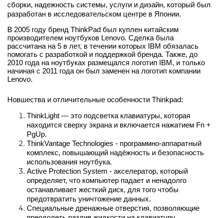
сборки, надежность системы, услуги и дизайн, который был 
разработан в исследовательском центре в Японии. 
В 2005 году бренд ThinkPad был куплен китайским 
производителем ноутбуков Lenovo. Сделка была 
рассчитана на 5 в лет, в течении которых IBM обязалась 
помогать с разработкой и поддержкой бренда. Также, до 
2010 года на ноутбуках размещался логотип IBM, и только 
начиная с 2011 года он был заменен на логотип компании 
Lenovo.
Новшества и отличительные особенности Thinkpad:
ThinkLight — это подсветка клавиатуры, которая 
находится сверху экрана и включается нажатием Fn + 
PgUp.
ThinkVantage Technologies - программно-аппаратный 
комплекс, повышающий надёжность и безопасность 
использования ноутбука. 
Active Protection System - акселератор, который 
определяет, что компьютер падает и ненадолго 
останавливает жесткий диск, для того чтобы 
предотвратить уничтожение данных.
Специальные дренажные отверстия, позволяющие 
преодолеть разлив жидкости на клавиатуру.