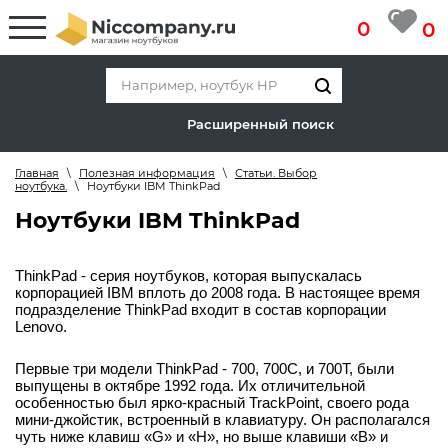
0
0
Расширенный поиск
Главная
\
Полезная информация
\
Статьи. Выбор
ноутбука.
\
Ноутбуки IBM ThinkPad
Ноутбуки IBM ThinkPad
ThinkPad - серия ноутбуков, которая выпускалась 
корпорацией IBM вплоть до 2008 года. В настоящее время 
подразделение ThinkPad входит в состав корпорации 
Lenovo.
Первые три модели ThinkPad - 700, 700C, и 700T, были 
выпущены в октябре 1992 года. Их отличительной 
особенностью был ярко-красный TrackPoint, своего рода 
мини-джойстик, встроенный в клавиатуру. Он располагался 
чуть ниже клавиш «G» и «H», но выше клавиши «B» и 