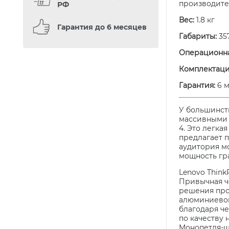
производите
РФ
Вес:
1.8 кг
Гарантия до 6 месяцев
Габариты:
357
Операционна
Комплектаци
Гарантия:
6
м
У большинст
массивными 
4. Это легка
предлагает 
аудитория м
мощность гр
Lenovo Think
Привычная ч
решения про
алюминиевого
благодаря ч
по качеству
Монопетля-ш