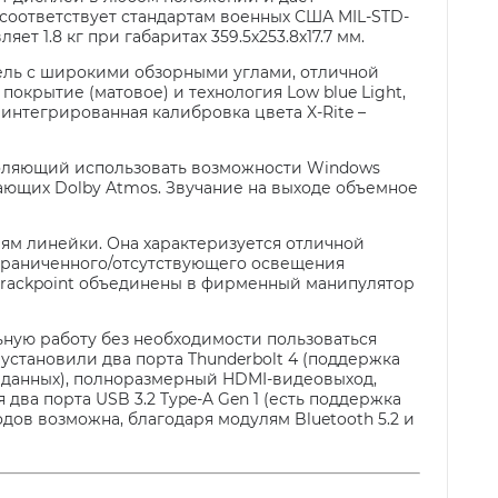
 соответствует стандартам военных США MIL-STD-
ет 1.8 кг при габаритах 359.5х253.8х17.7 мм.
анель с широкими обзорными углами, отличной
окрытие (матовое) и технология Low blue Light,
интегрированная калибровка цвета X-Rite –
зволяющий использовать возможности Windows
ающих Dolby Atmos. Звучание на выходе объемное
иям линейки. Она характеризуется отличной
ограниченного/отсутствующего освещения
и Trackpoint объединены в фирменный манипулятор
ную работу без необходимости пользоваться
установили два порта Thunderbolt 4 (поддержка
 данных), полноразмерный HDMI-видеовыход,
два порта USB 3.2 Type-A Gen 1 (есть поддержка
одов возможна, благодаря модулям Bluetooth 5.2 и