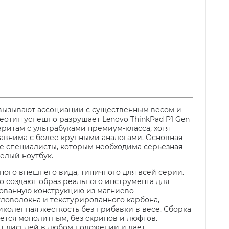
вызывают ассоциации с существенным весом и
еотип успешно разрушает Lenovo ThinkPad P1 Gen
баритам с ультрабуками премиум-класса, хотя
равнима с более крупными аналогами. Основная
ие специалисты, которым необходима серьезная
елый ноутбук.
вного внешнего вида, типичного для всей серии.
о создают образ реального инструмента для
ованную конструкцию из магниево-
кловолокна и текстурированного карбона,
колепная жесткость без прибавки в весе. Сборка
ется монолитным, без скрипов и люфтов.
т дисплей в любом положении и дает