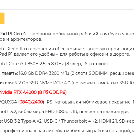
Pad P1 Gen 4
— мощный мобильный рабочий ноутбук в ультр
ов и архитекторов.
tel Xeon 11‑го поколения обеспечивает высокую производит
Pad P1 делает его удобным для работы в офисе и в дороге.
ntel Core i7-11850H 2.5–4.8 GHz (8 ядер, 16 потоков)
 память:
16.0 Gb DDR4 3200 МГц (2 слота SODIMM, расширени
ителя:
512 Gb SSD NVMe PCIe 4.0 (возможна замена на SSD 102
Nvidia RTX A4000 (8 Гб GDDR6)
WQUXGA (
3840x2400
) IPS, матовый, антибликовое покрытие,
tooth 5.2, веб‑камера FHD 1080p с IR, подсветка клавиатуры
е:
USB 3.2 Type‑A ×2, USB‑C / Thunderbolt 4 ×2, HDMI 2.1, SD‑к
:
профессиональная линейка мобильных рабочих станций, 