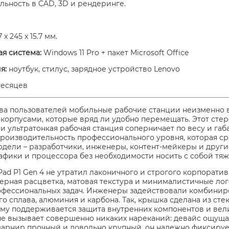
льность в CAD, 3D и рендеринге.
 x 245 x 15.7 мм.
я система:
Windows 11 Pro + пакет Microsoft Office
я:
ноутбук, стилус, зарядное устройство Lenovo
есяцев
ва пользователей мобильные рабочие станции неизменно 
корпусами, которые вряд ли удобно перемещать. Этот стер
я и ультратонкая рабочая станция соперничает по весу и га
производительность профессионального уровня, которая с
одели – разработчики, инженеры, контент-мейкеры и друг
афики и процессора без необходимости носить с собой тяж
Pad P1 Gen 4 не утратил лаконичного и строгого корпорати
ерная расцветка, матовая текстура и минималистичные лог
фессиональных задач. Инженеры задействовали комбинир
 сплава, алюминия и карбона. Так, крышка сделана из сте
ему поддерживается защита внутренних компонентов и вели
 не вызывает совершенно никаких нареканий: девайс ощуща
арнир прочный и довольно крупный, он надежно фиксируе