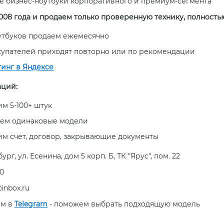
е бизнес-ноутбуки корпоративного и премиум-сегмента
008 года и продаем только проверенную технику, полность
оутбуков продаем ежемесячно
купателей приходят повторно или по рекомендации
тинг в Яндексе
аций:
м 5-100+ штук
ем одинаковые модели
им счет, договор, закрывающие документы
рг, ул. Есенина, дом 5 корп. Б, ТК "Ярус", пом. 22
50
inbox.ru
ам в
Telegram
- поможем выбрать подходящую модель