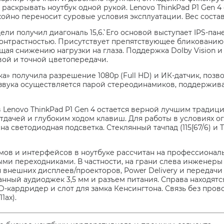
раскрывать ноутбук одной рукой. Lenovo ThinkPad P1 Gen 4
окойно переносит суровые условия эксплуатации. Вес составля
ли получил диагональ 15,6``. Его основой выступает IPS-п
онтрастностью. Присутствует препятствующее бликованию п
ая снижению нагрузки на глаза. Поддержка Dolby Vision и 
вой и точной цветопередачи.
ка» получила разрешение 1080p (Full HD) и ИК-датчик, по
д звука осуществляется парой стереодинамиков, поддержив
 Lenovo ThinkPad P1 Gen 4 остается верной лучшим традиц
отдачей и глубоким ходом клавиш. Для работы в условиях 
а светодиодная подсветка. Стеклянный тачпад (115[67/6) 
мов и интерфейсов в ноутбуке рассчитан на профессиональ
и переходниками. В частности, на грани слева инженеры 
 внешних дисплеев/проекторов, Power Delivery и передачи
ный аудиоджек 3,5 мм и разъем питания. Справа находятся 
SD-кардридер и слот для замка Кенсингтона. Связь без пров
11ax).