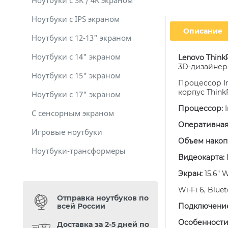
Ноутбуки с 3K / 4K экраном
Ноутбуки с IPS экраном
Описание
Ноутбуки с 12-13" экраном
Ноутбуки с 14" экраном
Lenovo Think
3D‑дизайнер
Ноутбуки с 15" экраном
Процессор In
корпус Think
Ноутбуки с 17" экраном
Процессор:
I
С сенсорным экраном
Оперативная
Игровые ноутбуки
Объем накоп
Ноутбуки-трансформеры
Видеокарта:
Экран:
15.6" 
Wi‑Fi 6, Blue
Отправка ноутбуков по
всей России
Подключени
Особенности
Доставка за 2-5 дней по