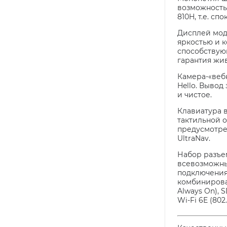
возможность 
810H, т.е. сп
Дисплей моде
яркостью и к
способствующ
гарантия жи
Камера-«веб
Hello. Выво
и чистое.
Клавиатура в
тактильной 
предусмотрен
UltraNav.
Набор разъе
всевозможным
подключения
комбинирован
Always On), 
Wi-Fi 6E (802.