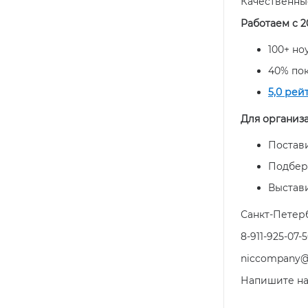
Качественны
Работаем с 2
100+ н
40% по
5,0 рей
Для организ
Постави
Подбер
Выстав
Санкт-Петербу
8-911-925-07-
niccompany@
Напишите н