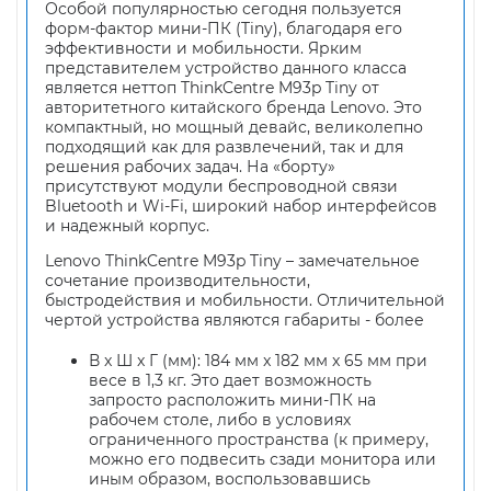
Особой популярностью сегодня пользуется
форм-фактор мини-ПК (Tiny), благодаря его
эффективности и мобильности. Ярким
представителем устройство данного класса
является неттоп ThinkCentre M93p Tiny от
авторитетного китайского бренда Lenovo. Это
компактный, но мощный девайс, великолепно
подходящий как для развлечений, так и для
решения рабочих задач. На «борту»
присутствуют модули беспроводной связи
Bluetooth и Wi-Fi, широкий набор интерфейсов
и надежный корпус.
Lenovo ThinkCentre M93p Tiny – замечательное
сочетание производительности,
быстродействия и мобильности. Отличительной
чертой устройства являются габариты - более
В x Ш x Г (мм): 184 мм x 182 мм x 65 мм при
весе в 1,3 кг. Это дает возможность
запросто расположить мини-ПК на
рабочем столе, либо в условиях
ограниченного пространства (к примеру,
можно его подвесить сзади монитора или
иным образом, воспользовавшись