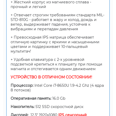
+ Жесткий корпус из магниевого сплава -
прочный и легкий
+ Отвечает строгим требованиям стандарта MIL-
STD-810G - работает в жару и холод, дождь и
ветер, выдерживает падения, устойчив к
вибрациям и перепадам давления
+ Превосходная IPS матрица обеспечивает
отличную картинку с яркими и насыщенными
цветами и поддерживает 10-пальцевый
мультитач!
+ Удобная клавиатура с 2-х уровневой
подсветкой крепиться к планшету при помощи
магнита и отстегивается одним движением
УСТРОЙСТВО В ОТЛИЧНОМ СОСТОЯНИИ!
Процессор:
Intel Core i7-8650U 1.9-4.2 Ghz (4 ядра
8 потоков)
Оперативная память:
16.0 Gb
Накопитель:
512 SSD скоростной диск
Дисплей:
12.3" 1920х1080
IPS
сенсорный