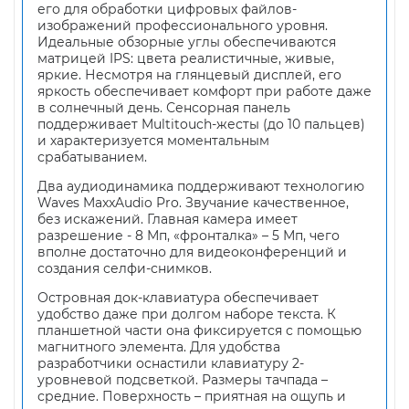
его для обработки цифровых файлов-
изображений профессионального уровня.
Идеальные обзорные углы обеспечиваются
матрицей IPS: цвета реалистичные, живые,
яркие. Несмотря на глянцевый дисплей, его
яркость обеспечивает комфорт при работе даже
в солнечный день. Сенсорная панель
поддерживает Multitouch-жесты (до 10 пальцев)
и характеризуется моментальным
срабатыванием.
Два аудиодинамика поддерживают технологию
Waves MaxxAudio Pro. Звучание качественное,
без искажений. Главная камера имеет
разрешение - 8 Мп, «фронталка» – 5 Мп, чего
вполне достаточно для видеоконференций и
создания селфи-снимков.
Островная док-клавиатура обеспечивает
удобство даже при долгом наборе текста. К
планшетной части она фиксируется с помощью
магнитного элемента. Для удобства
разработчики оснастили клавиатуру 2-
уровневой подсветкой. Размеры тачпада –
средние. Поверхность – приятная на ощупь и