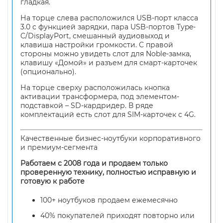
гладкая.
На торце слева расположился USB-порт класса
3.0 с функцией зарядки, пара USB-портов Type-
C/DisplayPort, смешанный аудиовыход и
клавиша настройки громкости. С правой
стороны можно увидеть слот для Noble-замка,
клавишу «Домой» и разъем для смарт-карточек
(опционально).
На торце сверху расположилась кнопка
активации трансформера, под элементом-
подставкой – SD-кардридер. В ряде
комплектаций есть слот для SIM-карточек с 4G.
Качественные бизнес-ноутбуки корпоративного
и премиум-сегмента
Работаем с 2008 года и продаем только
проверенную технику, полностью исправную и
готовую к работе
100+ ноутбуков продаем ежемесячно
40% покупателей приходят повторно или